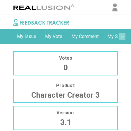
My Issue
My Vote
My Comment
My Subscri
Votes
0
Product:
Character Creator 3
Version:
3.1