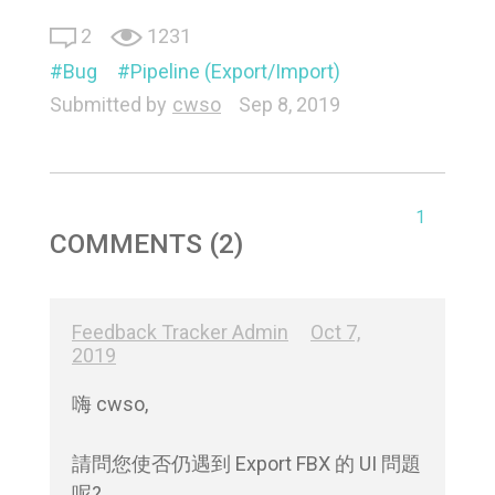
2
1231
Bug
Pipeline (Export/Import)
Submitted by
cwso
Sep 8, 2019
1
COMMENTS (2)
Feedback Tracker Admin
Oct 7,
2019
嗨 cwso,

請問您使否仍遇到 Export FBX 的 UI 問題
呢?
